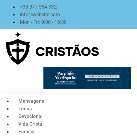
Ir
+33 877 554 332
para
info@website.com
o
Mon - Fri: 9:00 - 18:30
conteúdo
Mensagens
Teens
Devocional
Vida Cristã
Família