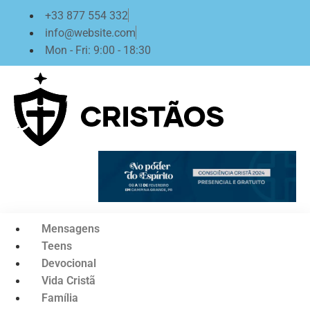
Ir
+33 877 554 332
para
info@website.com
o
Mon - Fri: 9:00 - 18:30
conteúdo
Mensagens
Teens
Devocional
Vida Cristã
Família