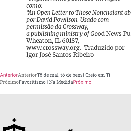
como:
“
An
Open
Letter
to
Those
Nonchalant
ab
por David
Powlison
. Usado com
permissão da
Crossway
,
a
publishing
ministry
of
Go
od
News
Pu
Wheaton, IL 60187,
www.crossway.org.
Traduzido por
Igor José Santos Ribeiro
Anterior
Tô de mal, tô de bem | Creio em Ti
Anterior
Próximo
Favoritismo | Na Medida
Próximo