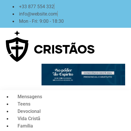
Ir
+33 877 554 332
para
info@website.com
o
Mon - Fri: 9:00 - 18:30
conteúdo
Mensagens
Teens
Devocional
Vida Cristã
Família