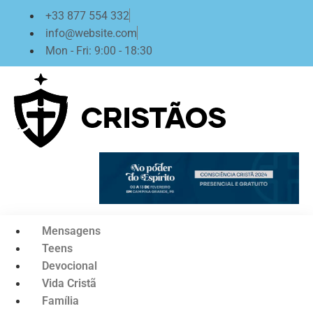
Ir
+33 877 554 332
para
info@website.com
o
Mon - Fri: 9:00 - 18:30
conteúdo
Mensagens
Teens
Devocional
Vida Cristã
Família