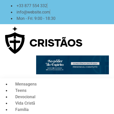
Ir
+33 877 554 332
para
info@website.com
o
Mon - Fri: 9:00 - 18:30
conteúdo
Mensagens
Teens
Devocional
Vida Cristã
Família