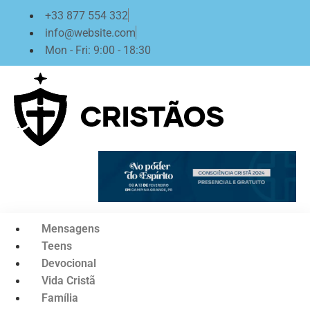
Ir
+33 877 554 332
para
info@website.com
o
Mon - Fri: 9:00 - 18:30
conteúdo
Mensagens
Teens
Devocional
Vida Cristã
Família