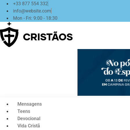
Ir
+33 877 554 332
para
info@website.com
o
Mon - Fri: 9:00 - 18:30
conteúdo
Mensagens
Teens
Devocional
Vida Cristã