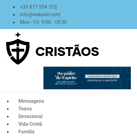
Ir
+33 877 554 332
para
info@website.com
o
Mon - Fri: 9:00 - 18:30
conteúdo
Mensagens
Teens
Devocional
Vida Cristã
Família