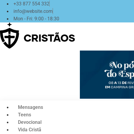
Ir
+33 877 554 332
para
info@website.com
o
Mon - Fri: 9:00 - 18:30
conteúdo
Mensagens
Teens
Devocional
Vida Cristã