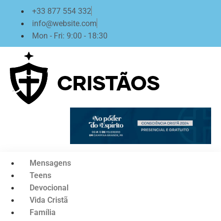
Ir
+33 877 554 332
para
info@website.com
o
Mon - Fri: 9:00 - 18:30
conteúdo
Mensagens
Teens
Devocional
Vida Cristã
Família