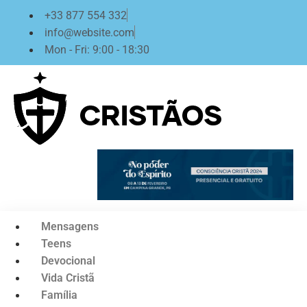
Ir
+33 877 554 332
para
info@website.com
o
Mon - Fri: 9:00 - 18:30
conteúdo
Mensagens
Teens
Devocional
Vida Cristã
Família