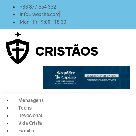
Ir
+33 877 554 332
para
info@website.com
o
Mon - Fri: 9:00 - 18:30
conteúdo
Mensagens
Teens
Devocional
Vida Cristã
Família