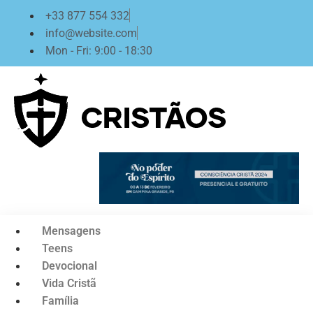
Ir
+33 877 554 332
para
info@website.com
o
Mon - Fri: 9:00 - 18:30
conteúdo
Mensagens
Teens
Devocional
Vida Cristã
Família