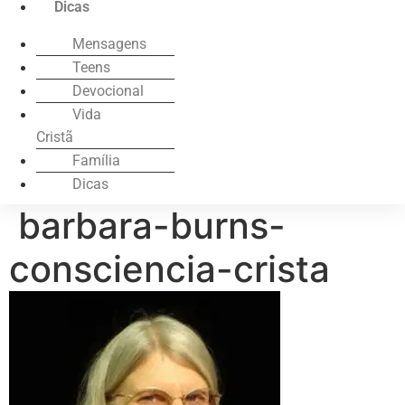
Dicas
Mensagens
Teens
Devocional
Vida
Cristã
Família
Dicas
barbara-burns-
consciencia-crista