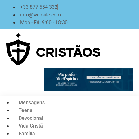
Ir
+33 877 554 332
para
info@website.com
o
Mon - Fri: 9:00 - 18:30
conteúdo
Mensagens
Teens
Devocional
Vida Cristã
Família