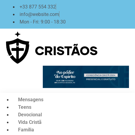
Ir
+33 877 554 332
para
info@website.com
o
Mon - Fri: 9:00 - 18:30
conteúdo
Mensagens
Teens
Devocional
Vida Cristã
Família