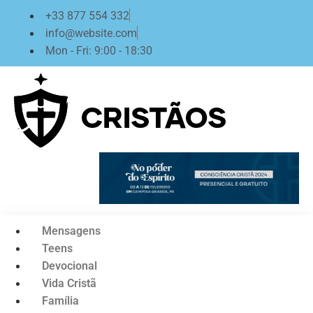
Ir
+33 877 554 332
para
info@website.com
o
Mon - Fri: 9:00 - 18:30
conteúdo
Mensagens
Teens
Devocional
Vida Cristã
Família