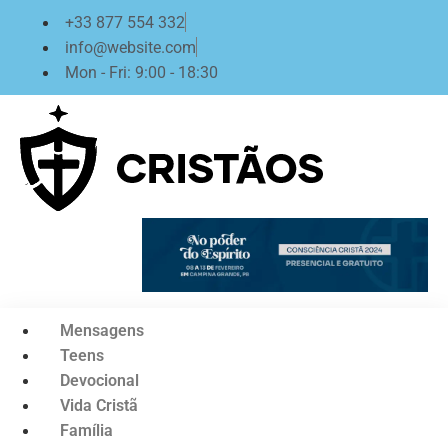
Ir
+33 877 554 332
para
info@website.com
o
Mon - Fri: 9:00 - 18:30
conteúdo
Mensagens
Teens
Devocional
Vida Cristã
Família