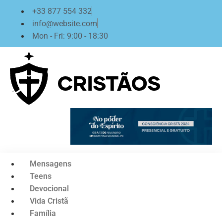
Ir
+33 877 554 332
para
info@website.com
o
Mon - Fri: 9:00 - 18:30
conteúdo
Mensagens
Teens
Devocional
Vida Cristã
Família