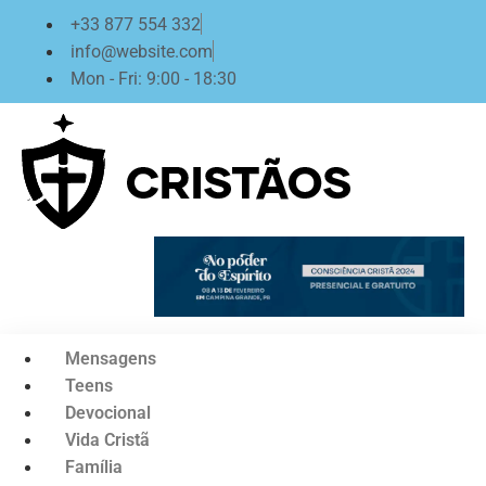
Ir
+33 877 554 332
para
info@website.com
o
Mon - Fri: 9:00 - 18:30
conteúdo
Mensagens
Teens
Devocional
Vida Cristã
Família