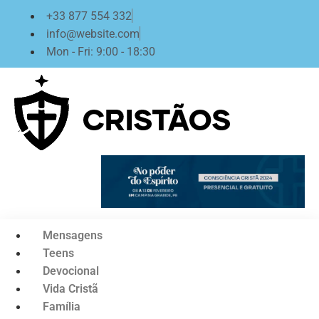
Ir
+33 877 554 332
para
info@website.com
o
Mon - Fri: 9:00 - 18:30
conteúdo
Mensagens
Teens
Devocional
Vida Cristã
Família