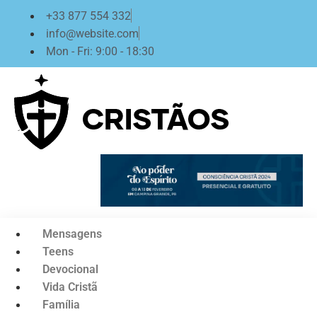
Ir
+33 877 554 332
para
info@website.com
o
Mon - Fri: 9:00 - 18:30
conteúdo
Mensagens
Teens
Devocional
Vida Cristã
Família