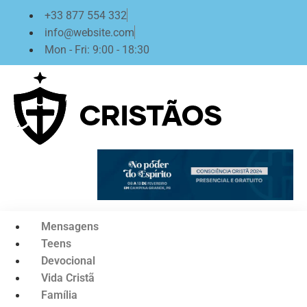
Ir
+33 877 554 332
para
info@website.com
o
Mon - Fri: 9:00 - 18:30
conteúdo
Mensagens
Teens
Devocional
Vida Cristã
Família