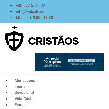
Ir
+33 877 554 332
para
info@website.com
o
Mon - Fri: 9:00 - 18:30
conteúdo
Mensagens
Teens
Devocional
Vida Cristã
Família