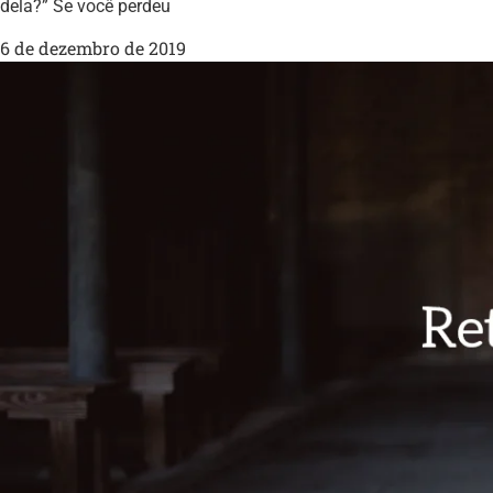
dela?” Se você perdeu
6 de dezembro de 2019