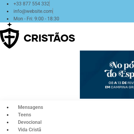
Ir
+33 877 554 332
para
info@website.com
o
Mon - Fri: 9:00 - 18:30
conteúdo
Mensagens
Teens
Devocional
Vida Cristã