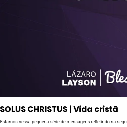
SOLUS CHRISTUS | Vida cristã
Estamos nessa pequena série de mensagens refletindo na seguin