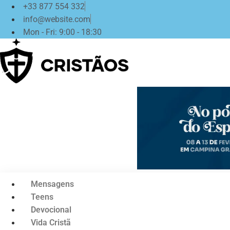
Ir
+33 877 554 332
para
info@website.com
o
Mon - Fri: 9:00 - 18:30
conteúdo
Mensagens
Teens
Devocional
Vida Cristã