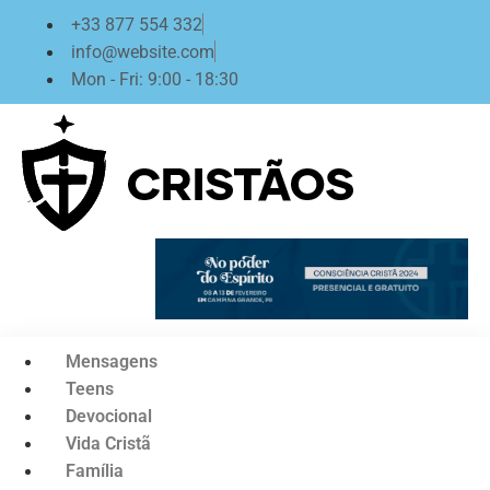
Ir
+33 877 554 332
para
info@website.com
o
Mon - Fri: 9:00 - 18:30
conteúdo
Mensagens
Teens
Devocional
Vida Cristã
Família