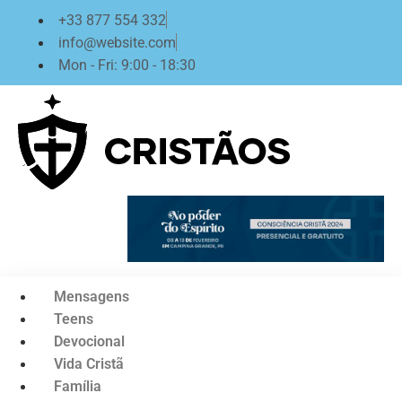
Ir
+33 877 554 332
para
info@website.com
o
Mon - Fri: 9:00 - 18:30
conteúdo
Mensagens
Teens
Devocional
Vida Cristã
Família